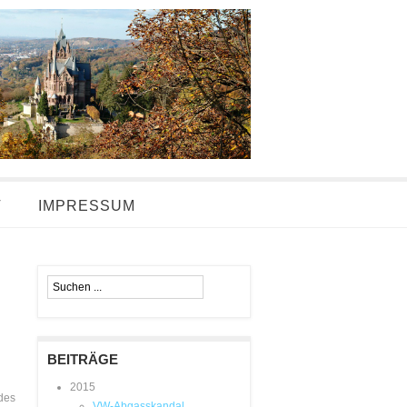
T
IMPRESSUM
BEITRÄGE
h
2015
 des
VW-Abgasskandal