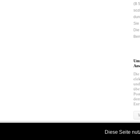
(B 
soz
dur
Sie
Die
Ber
Um
Anw
Die
ele
und
übe
Pos
dem
Ent
W
Diese Seite nut
S