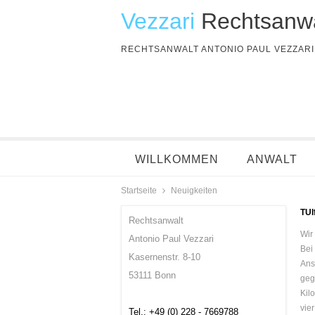
Vezzari
Rechtsanwa
RECHTSANWALT ANTONIO PAUL VEZZARI
WILLKOMMEN
ANWALT
Startseite
Neuigkeiten
TUI
Rechtsanwalt
Wir
Antonio Paul Vezzari
Bei
Kasernenstr. 8-10
Ans
53111 Bonn
geg
Kil
vie
Tel.: +49 (0) 228 - 7669788