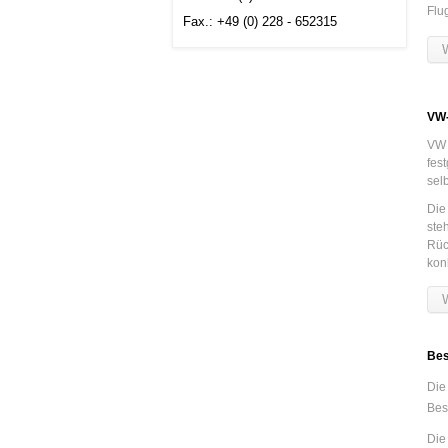
Flu
Fax.: +49 (0) 228 - 652315
W
VW-
VW 
fes
sel
Die
ste
Rüc
kon
W
Bes
Die
Bes
Die