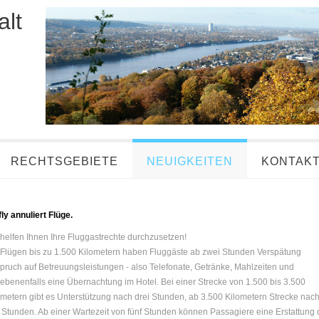
lt
RECHTSGEBIETE
NEUIGKEITEN
KONTAK
fly annuliert Flüge.
 helfen Ihnen Ihre Fluggastrechte durchzusetzen!
 Flügen bis zu 1.500 Kilometern haben Fluggäste ab zwei Stunden Verspätung
pruch auf Betreuungsleistungen - also Telefonate, Getränke, Mahlzeiten und
ebenenfalls eine Übernachtung im Hotel. Bei einer Strecke von 1.500 bis 3.500
ometern gibt es Unterstützung nach drei Stunden, ab 3.500 Kilometern Strecke nac
r Stunden. Ab einer Wartezeit von fünf Stunden können Passagiere eine Erstattung