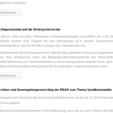
gpreises verlangen.
eiterlesen ...
Abgasskandal und die Verbraucherrechte
gibt zu, dass an Ihren Fahrzeugen Unregelmäßigkeiten hinsichtlich der CO2 W
tgestellt worden sind. Fraglich für den Verbraucher ist in diesem Zusammen
bstverständlich, welche Rechte er gegen das Unternehmen hat.
 Manipulation könnte durchaus einen Mangel des gekauften Fahrzeugs begründen
hen dem Verbraucher dann die Mängelgewährleistungsrechte wie Nacherfüll
ktritt, Minderung und Schadensersatz zu, wenn nachgewiesen werden kann, dass
krete Fahrzeug höhere Abgaswerte hat als vertraglich zugesichert worden sind.
eiterlesen ...
chluss und Gesetzgebungsvorschlag der BRAK zum Thema Syndikusanwälte
 Hauptversammlung der Bundesrechtsanwaltskammer hat am 02.12.2014 folgend
chluss gefasst:
 Bundesrechtsanwaltskammer ist der Auffassung, dass die aus den Urteilen des B