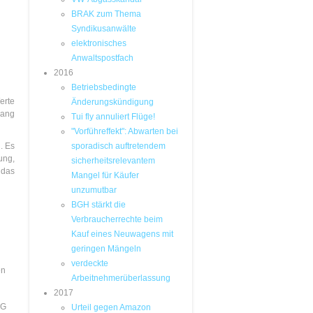
BRAK zum Thema
Syndikusanwälte
elektronisches
Anwaltspostfach
2016
Betriebsbedingte
erte
Änderungskündigung
hang
Tui fly annuliert Flüge!
"Vorführeffekt": Abwarten bei
. Es
sporadisch auftretendem
ung,
sicherheits­relevantem
 das
Mangel für Käufer
unzumutbar
BGH stärkt die
Verbraucherrechte beim
Kauf eines Neuwagens mit
geringen Mängeln
verdeckte
en
Arbeitnehmerüberlassung
2017
SG
Urteil gegen Amazon